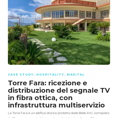
CASE STUDY
,
HOSPITALITY
,
MAXITAL
Torre Fara: ricezione e
distribuzione del segnale TV
in fibra ottica, con
infrastruttura multiservizio
La Torre Fara è un edificio storico protetto dalle Belle Arti, composto