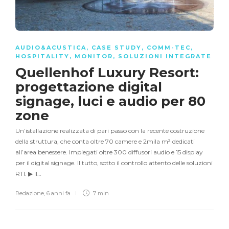
AUDIO&ACUSTICA
,
CASE STUDY
,
COMM-TEC
,
HOSPITALITY
,
MONITOR
,
SOLUZIONI INTEGRATE
Quellenhof Luxury Resort:
progettazione digital
signage, luci e audio per 80
zone
Un’istallazione realizzata di pari passo con la recente costruzione
della struttura, che conta oltre 70 camere e 2mila m² dedicati
all’area benessere. Impiegati oltre 300 diffusori audio e 15 display
per il digital signage. Il tutto, sotto il controllo attento delle soluzioni
RTI. ▶ Il…
Redazione
,
6 anni fa
7 min