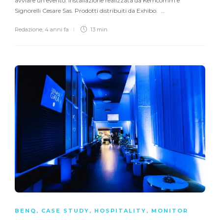
avviare un evento. Installazione realizzata da Kemcomm e
Signorelli Cesare Sas. Prodotti distribuiti da Exhibo. …
Redazione
,
4 anni fa
13 min
BENQ
,
CASE STUDY
,
HOSPITALITY
,
MONITOR