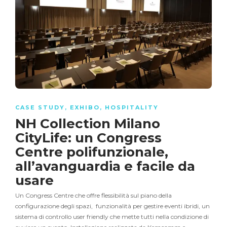
CASE STUDY
,
EXHIBO
,
HOSPITALITY
NH Collection Milano
CityLife: un Congress
Centre polifunzionale,
all’avanguardia e facile da
usare
Un Congress Centre che offre flessibilità sul piano della
configurazione degli spazi, funzionalità per gestire eventi ibridi, un
sistema di controllo user friendly che mette tutti nella condizione di