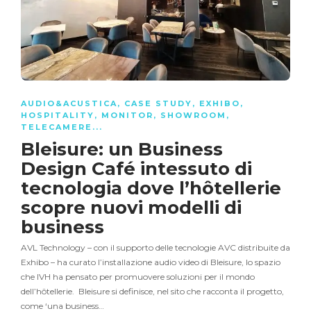
AUDIO&ACUSTICA
,
CASE STUDY
,
EXHIBO
,
HOSPITALITY
,
MONITOR
,
SHOWROOM
,
TELECAMERE
...
Bleisure: un Business
Design Café intessuto di
tecnologia dove l’hôtellerie
scopre nuovi modelli di
business
AVL Technology – con il supporto delle tecnologie AVC distribuite da
Exhibo – ha curato l’installazione audio video di Bleisure, lo spazio
che IVH ha pensato per promuovere soluzioni per il mondo
dell’hôtellerie. Bleisure si definisce, nel sito che racconta il progetto,
come ‘una business…