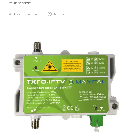
multiservizio…
Redazione
,
3 anni fa
12 min