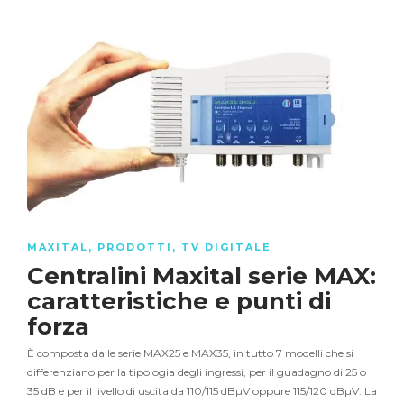
MAXITAL
,
PRODOTTI
,
TV DIGITALE
Centralini Maxital serie MAX:
caratteristiche e punti di
forza
È composta dalle serie MAX25 e MAX35, in tutto 7 modelli che si
differenziano per la tipologia degli ingressi, per il guadagno di 25 o
35 dB e per il livello di uscita da 110/115 dBµV oppure 115/120 dBµV. La