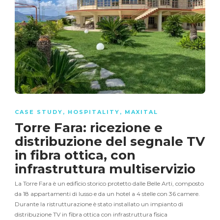
CASE STUDY
,
HOSPITALITY
,
MAXITAL
Torre Fara: ricezione e
distribuzione del segnale TV
in fibra ottica, con
infrastruttura multiservizio
La Torre Fara è un edificio storico protetto dalle Belle Arti, composto
da 18 appartamenti di lusso e da un hotel a 4 stelle con 36 camere.
Durante la ristrutturazione è stato installato un impianto di
distribuzione TV in fibra ottica con infrastruttura fisica