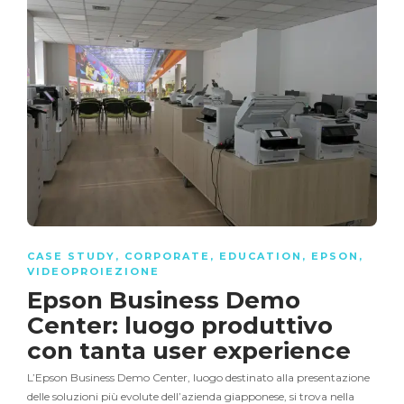
CASE STUDY
,
CORPORATE
,
EDUCATION
,
EPSON
,
VIDEOPROIEZIONE
Epson Business Demo
Center: luogo produttivo
con tanta user experience
L’Epson Business Demo Center, luogo destinato alla presentazione
delle soluzioni più evolute dell’azienda giapponese, si trova nella