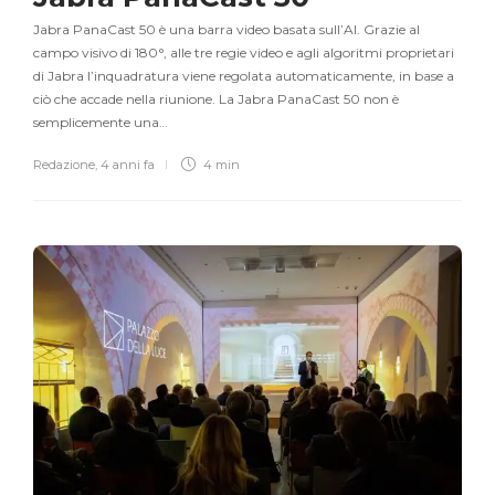
Jabra PanaCast 50 è una barra video basata sull’AI. Grazie al
campo visivo di 180°, alle tre regie video e agli algoritmi proprietari
di Jabra l’inquadratura viene regolata automaticamente, in base a
ciò che accade nella riunione. La Jabra PanaCast 50 non è
semplicemente una…
Redazione
,
4 anni fa
4 min