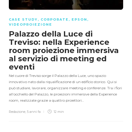
CASE STUDY
,
CORPORATE
,
EPSON
,
VIDEOPROIEZIONE
Palazzo della Luce di
Treviso: nella Experience
room proiezione immersiva
al servizio di meeting ed
eventi
Nel cuore di Treviso sorge il Palazzo della Luce, uno spazio
innovativo nato dalla riqualificazione di un edificio storico. Qui si
può studiare, lavorare, organizzare meeting e conferenze. Tra i fiori
all’occhiello del Palazzo, le proiezioni immersive della Experience
room, realizzate grazie a quattro proiettori…
Redazione
,
5 anni fa
12 min