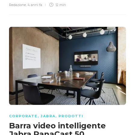
Redazione
,
4 anni fa
12 min
CORPORATE
,
JABRA
,
PRODOTTI
Barra video intelligente
Jabra PanaCast 50