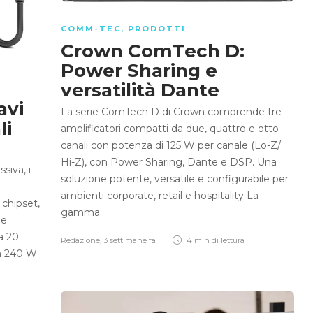
COMM-TEC
,
PRODOTTI
Crown ComTech D:
Power Sharing e
versatilità Dante
avi
La serie ComTech D di Crown comprende tre
li
amplificatori compatti da due, quattro e otto
canali con potenza di 125 W per canale (Lo-Z/
Hi-Z), con Power Sharing, Dante e DSP. Una
siva, i
soluzione potente, versatile e configurabile per
ambienti corporate, retail e hospitality La
 chipset,
gamma…
 e
a 20
Redazione
,
3 settimane fa
4 min
di lettura
 a 240 W