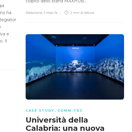
colpito dello stand MAXHUB…
ia
ano ha
Redazione
,
5 mesi fa
2 min
di lettura
ntegrator
e
iva e
. Il
CASE STUDY
,
COMM-TEC
Università della
Calabria: una nuova