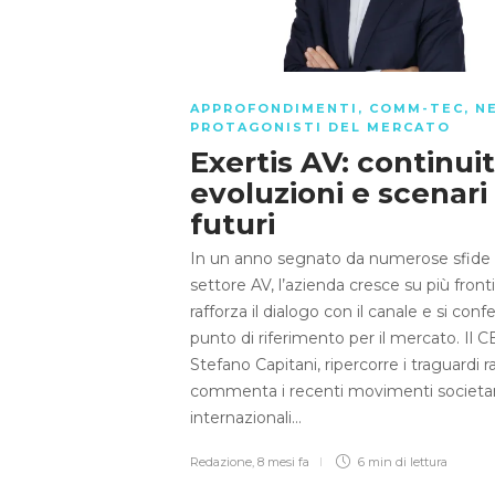
APPROFONDIMENTI
,
COMM-TEC
,
N
PROTAGONISTI DEL MERCATO
Exertis AV: continuit
evoluzioni e scenari
futuri
In un anno segnato da numerose sfide p
settore AV, l’azienda cresce su più fronti
rafforza il dialogo con il canale e si con
punto di riferimento per il mercato. Il 
Stefano Capitani, ripercorre i traguardi r
commenta i recenti movimenti societar
internazionali…
Redazione
,
8 mesi fa
6 min
di lettura