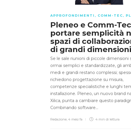
APPROFONDIMENTI
,
COMM-TEC
,
P
Pleneo e Comm-Tec
portare semplicità n
spazi di collaborazi
di grandi dimension
Se le sale riunioni di piccole dimensioni
ormai semplici e standardizzate, gli amb
medi e grandi restano complessi; spess
richiedono progettazione su misura,
competenze specialistiche e lunghi tem
installazione. Pleneo, un nuovo brand n
Xilica, punta a cambiare questo paradig
Combinando software…
Redazione
,
4 mesi fa
4 min
di lettura