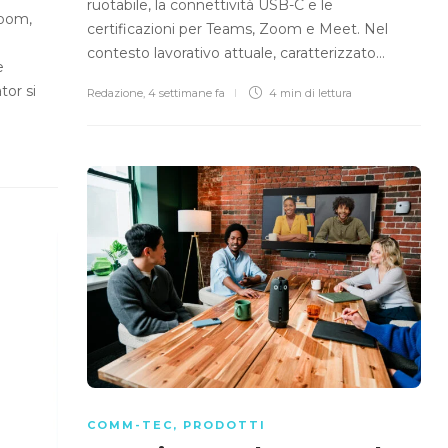
ruotabile, la connettività USB-C e le
room,
certificazioni per Teams, Zoom e Meet. Nel
contesto lavorativo attuale, caratterizzato…
e
tor si
Redazione
,
4 settimane fa
4 min
di lettura
COMM-TEC
,
PRODOTTI