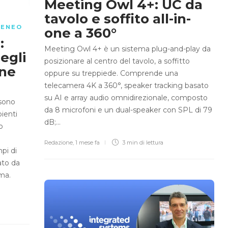
Meeting Owl 4+: UC da
tavolo e soffito all-in-
LENEO
one a 360°
:
Meeting Owl 4+ è un sistema plug-and-play da
egli
posizionare al centro del tavolo, a soffitto
one
oppure su treppiede. Comprende una
i
telecamera 4K a 360°, speaker tracking basato
su AI e array audio omnidirezionale, composto
 sono
da 8 microfoni e un dual-speaker con SPL di 79
ienti
dB;…
o
Redazione
,
1 mese fa
3 min
di lettura
pi di
ato da
ma.