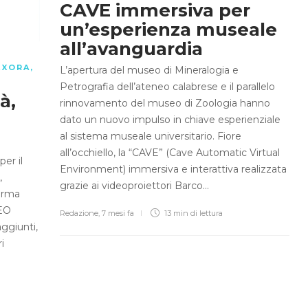
CAVE immersiva per
un’esperienza museale
all’avanguardia
EXORA
,
L’apertura del museo di Mineralogia e
Petrografia dell’ateneo calabrese e il parallelo
à,
rinnovamento del museo di Zoologia hanno
dato un nuovo impulso in chiave esperienziale
al sistema museale universitario. Fiore
all’occhiello, la “CAVE” (Cave Automatic Virtual
er il
Environment) immersiva e interattiva realizzata
,
grazie ai videoproiettori Barco…
ferma
CEO
Redazione
,
7 mesi fa
13 min
di lettura
aggiunti,
i