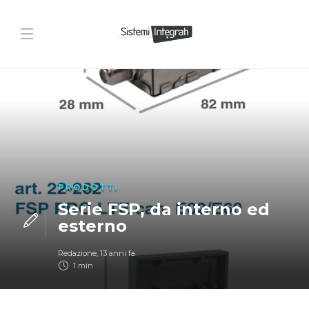
PRODOTTI
Serie FSP, da interno ed
esterno
Redazione
,
13 anni fa
1 min