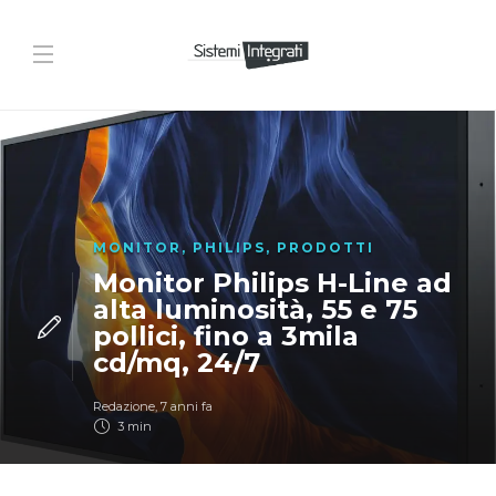
MONITOR
,
PHILIPS
,
PRODOTTI
Monitor Philips H-Line ad
alta luminosità, 55 e 75
pollici, fino a 3mila
cd/mq, 24/7
Redazione
,
7 anni fa
3 min