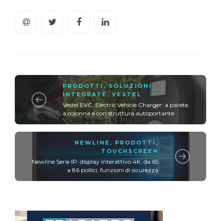
PRODOTTI
,
SOLUZIONI
INTEGRATE
,
VESTEL
Vestel EVC, Electric Vehicle Charger: a parete,
a colonna e con struttura autoportante
NEWLINE
,
PRODOTTI
,
TOUCHSCREEN
Newline Serie IP: display interattivo 4K, da 65
a 86 pollici, funzioni di sicurezza