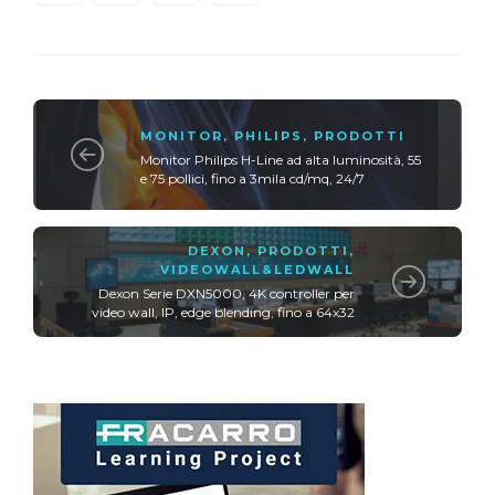
MONITOR
,
PHILIPS
,
PRODOTTI
Monitor Philips H-Line ad alta luminosità, 55
e 75 pollici, fino a 3mila cd/mq, 24/7
DEXON
,
PRODOTTI
,
VIDEOWALL&LEDWALL
Dexon Serie DXN5000, 4K controller per
video wall, IP, edge blending, fino a 64x32