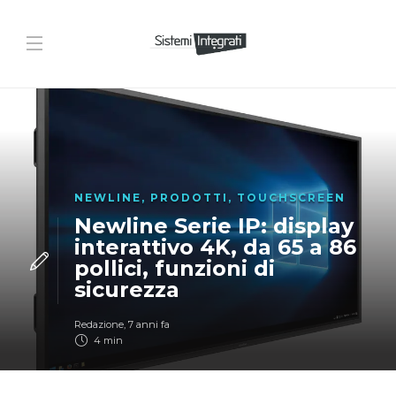
NEWLINE
,
PRODOTTI
,
TOUCHSCREEN
Newline Serie IP: display
interattivo 4K, da 65 a 86
pollici, funzioni di
sicurezza
Redazione
,
7 anni fa
4 min