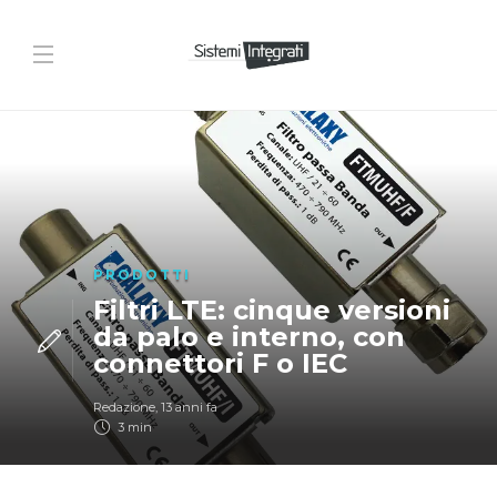
PRODOTTI
Filtri LTE: cinque versioni
da palo e interno, con
connettori F o IEC
Redazione
,
13 anni fa
3 min