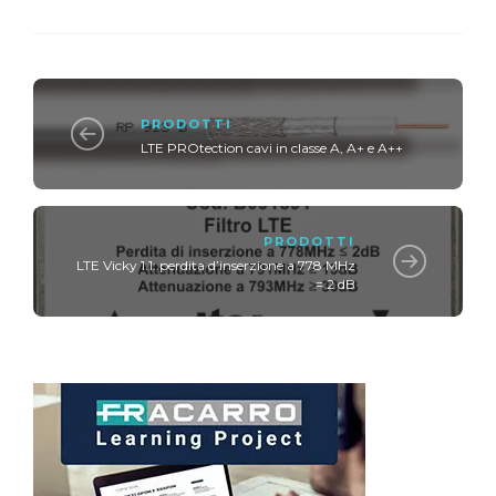
PRODOTTI
LTE PROtection cavi in classe A, A+ e A++
PRODOTTI
LTE Vicky 1.1: perdita d’inserzione a 778 MHz
= 2 dB