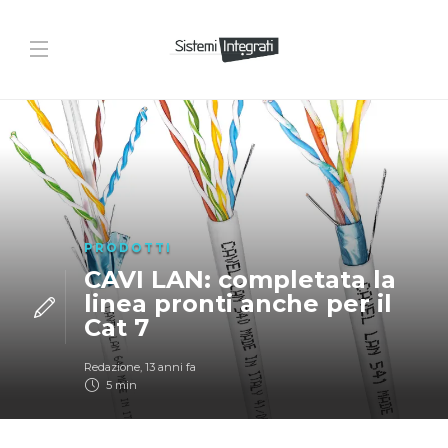
PRODOTTI
CAVI LAN: completata la
linea pronti anche per il
Cat 7
Redazione
,
13 anni fa
5 min