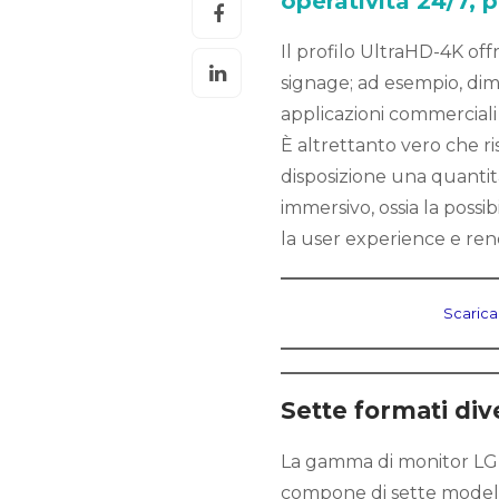
operatività 24/7,
Il profilo UltraHD-4K offr
signage; ad esempio, dime
applicazioni commerciali
È altrettanto vero che ri
disposizione una quantità
immersivo, ossia la possib
la user experience e ren
Scarica
Sette formati div
La gamma di monitor LG p
compone di sette modell