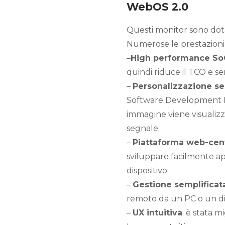
WebOS 2.0
Questi monitor sono dota
Numerose le prestazioni 
–
High performance So
quindi riduce il TCO e se
–
Personalizzazione se
Software Development Ki
immagine viene visualizz
segnale;
–
Piattaforma web-cen
sviluppare facilmente a
dispositivo;
–
Gestione semplificat
remoto da un PC o un di
–
UX intuitiva
: è stata 