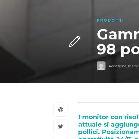
PRODOTTI
Gamm
98 po
Redazione
,
10 anni
I monitor con ris
attuale si aggiung
pollici. Posiziona