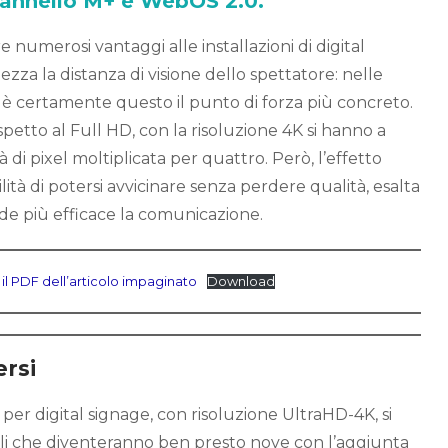
 pannello M+ e WebOS 2.0.
e numerosi vantaggi alle installazioni di digital
zza la distanza di visione dello spettatore: nelle
 è certamente questo il punto di forza più concreto.
spetto al Full HD, con la risoluzione 4K si hanno a
 di pixel moltiplicata per quattro. Però, l’effetto
ilità di potersi avvicinare senza perdere qualità, esalta
de più efficace la comunicazione.
 il PDF dell’articolo impaginato
Download
ersi
er digital signage, con risoluzione UltraHD-4K, si
i che diventeranno ben presto nove con l’aggiunta