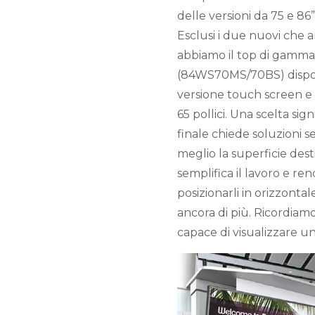
delle versioni da 75 e 86”
Esclusi i due nuovi che ar
abbiamo il top di gamma 
(84WS70MS/70BS) disponi
versione touch screen e 
65 pollici. Una scelta sign
finale chiede soluzioni s
meglio la superficie dest
semplifica il lavoro e ren
posizionarli in orizzonta
ancora di più. Ricordiam
capace di visualizzare u