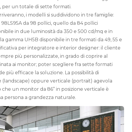
, per un totale di sette formati.
riveranno, i modelli si suddividono in tre famiglie:
98LS95A da 98 pollici, quello da 84 pollici
bile in due luminosità da 350 e 500 cd/mq e in
la gamma UH5B disponibile in tre formati da 49, 55 e
ificativa per integratore e interior designer: il cliente
empre più personalizzate, in grado di coprire al
inata ai monitor; poter scegliere fra sette formati
de più efficace la soluzione. La possibilità di
le (landscape) oppure verticale (portrait) agevola
o che un monitor da 86” in posizione verticale è
na persona a grandezza naturale.