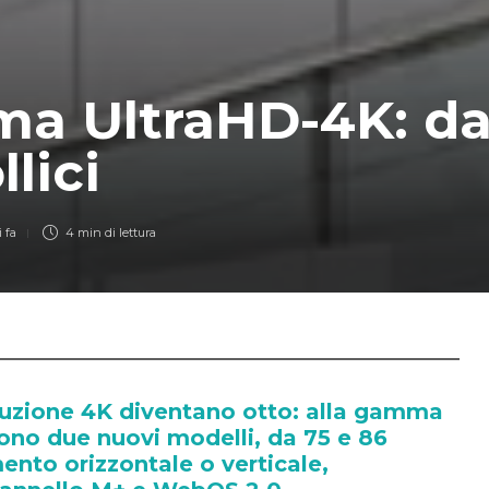
a UltraHD-4K: da
llici
 fa
4 min
di lettura
oluzione 4K diventano otto: alla gamma
ono due nuovi modelli, da 75 e 86
mento orizzontale o verticale,