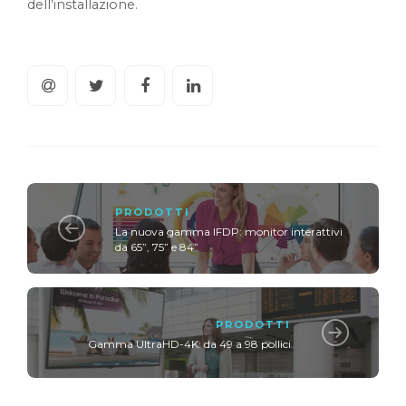
dell’installazione.
PRODOTTI
La nuova gamma IFDP: monitor interattivi
da 65”, 75” e 84”
PRODOTTI
Gamma UltraHD-4K: da 49 a 98 pollici