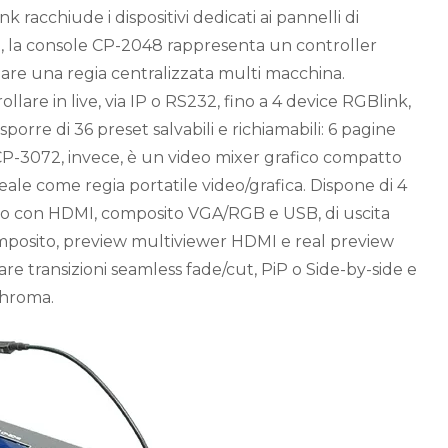
 racchiude i dispositivi dedicati ai pannelli di
co, la console CP-2048 rappresenta un controller
eare una regia centralizzata multi macchina.
rollare in live, via IP o RS232, fino a 4 device RGBlink,
isporre di 36 preset salvabili e richiamabili: 6 pagine
CP-3072, invece, è un video mixer grafico compatto
eale come regia portatile video/grafica. Dispone di 4
uno con HDMI, composito VGA/RGB e USB, di uscita
osito, preview multiviewer HDMI e real preview
e transizioni seamless fade/cut, PiP o Side-by-side e
chroma.