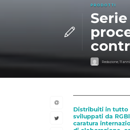
PRODOTTI
Seri
proce
contr
Redazione
,
11 anni
Distribuiti in tutt
sviluppati da RGB
caratura internazio