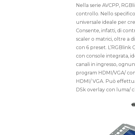
Nella serie AVCPP, RGBlink
controllo. Nello specifi
universale ideale per cr
Consente, infatti, di cont
scaler o matrici, oltre a d
con 6 preset. L’RGBlink 
con console integrata, id
canali in ingresso, ogn
program HDMI/VGA/ comp
HDMI/ VGA. Può effettuar
DSk overlay con luma/ 