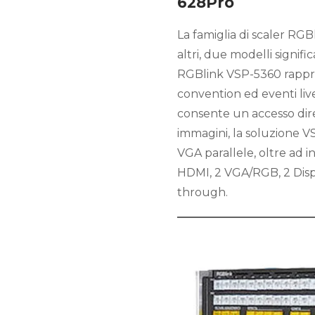
628Pro
La famiglia di scaler RG
altri, due modelli signif
RGBlink VSP-5360 rappre
convention ed eventi live
consente un accesso diret
immagini, la soluzione 
VGA parallele, oltre ad i
HDMI, 2 VGA/RGB, 2 Disp
through.