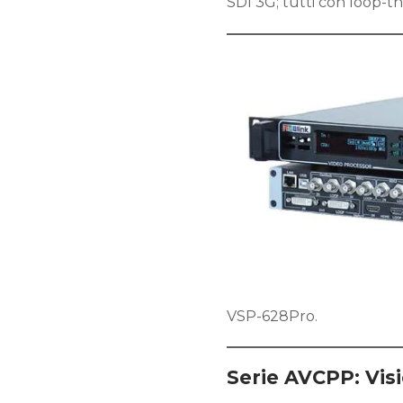
SDI 3G; tutti con loop-t
VSP-628Pro.
Serie AVCPP: Visi