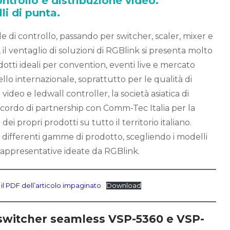
ntrollo e distribuzione video.
i di punta.
le di controllo, passando per switcher, scaler, mixer e
il ventaglio di soluzioni di RGBlink si presenta molto
otti ideali per convention, eventi live e mercato
ello internazionale, soprattutto per le qualità di
ideo e ledwall controller, la società asiatica di
cordo di partnership con Comm-Tec Italia per la
dei propri prodotti su tutto il territorio italiano.
e differenti gamme di prodotto, scegliendo i modelli
 rappresentative ideate da RGBlink.
 il PDF dell’articolo impaginato
Download
 switcher seamless VSP-5360 e VSP-