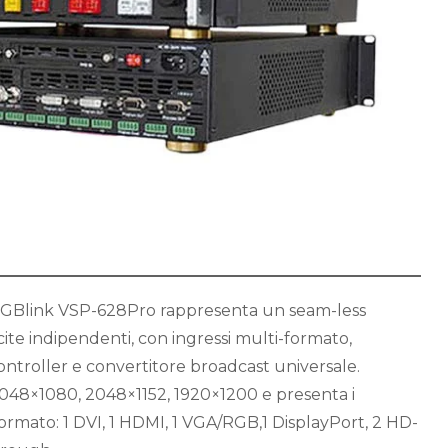
l’RGBlink VSP-628Pro rappresenta un seam-less
ite indipendenti, con ingressi multi-formato,
ntroller e convertitore broadcast universale.
2048×1080, 2048×1152, 1920×1200 e presenta i
formato: 1 DVI, 1 HDMI, 1 VGA/RGB,1 DisplayPort, 2 HD-