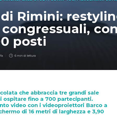
 di Rimini: restyli
 congressuali, con
0 posti
 fa
6 min
di lettura
colata che abbraccia tre grandi sale
i ospitare fino a 700 partecipanti.
to video con i videoproiettori Barco a
chermo di 16 metri di larghezza e 3,90