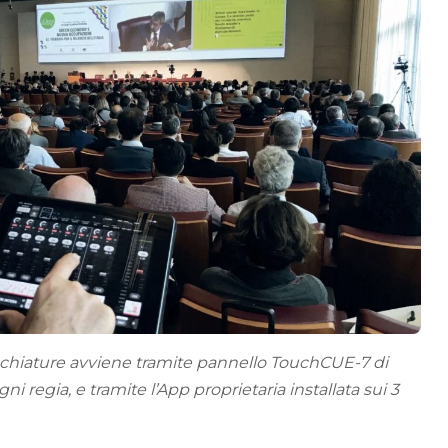
ecchiature avviene tramite pannello TouchCUE-7 di
i regia, e tramite l’App proprietaria installata sui 3