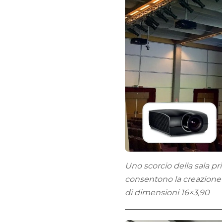
Uno scorcio della sala pri
consentono la creazione d
di dimensioni 16×3,90