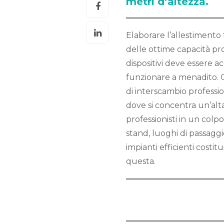
metri d’altezza.
Elaborare l’allestimento
delle ottime capacità pr
dispositivi deve essere a
funzionare a menadito. O
di interscambio professi
dove si concentra un’alt
professionisti in un colp
stand, luoghi di passaggio
impianti efficienti cost
questa.