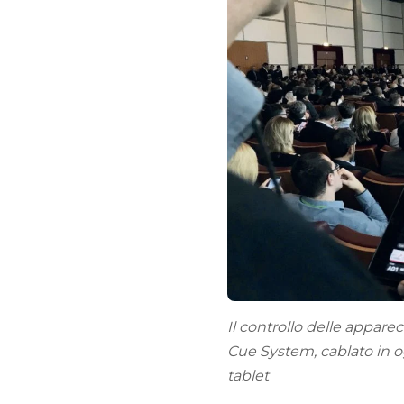
Il controllo delle appar
Cue System, cablato in ogn
tablet