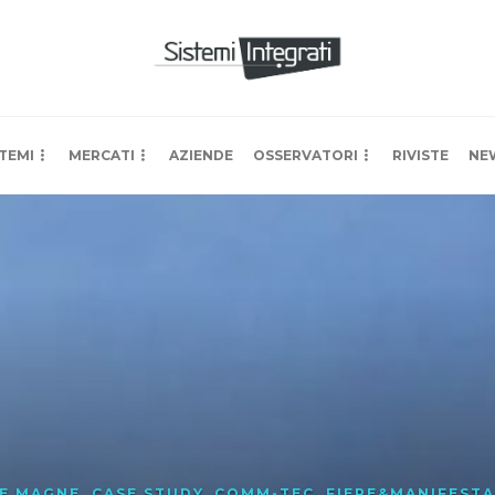
TEMI
MERCATI
AZIENDE
OSSERVATORI
RIVISTE
NE
LE MAGNE
,
CASE STUDY
,
COMM-TEC
,
FIERE&MANIFESTA