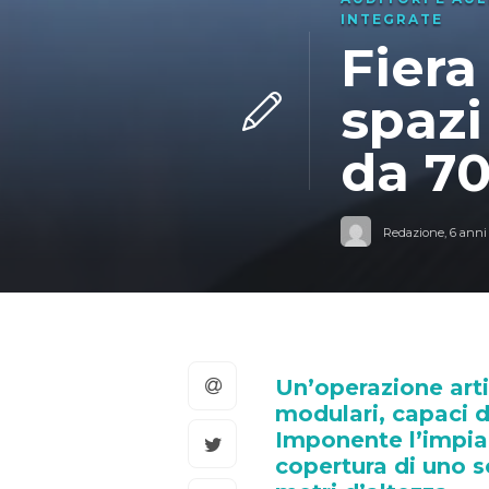
INTEGRATE
Fiera
spazi
da 70
Redazione
,
6 anni
Un’operazione arti
modulari, capaci d
Imponente l’impian
copertura di uno s