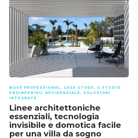
BOSE PROFESSIONAL
,
CASE STUDY
,
G STUDIO
ENGINEERING
,
RESIDENZIALE
,
SOLUZIONI
INTEGRATE
Linee architettoniche
essenziali, tecnologia
invisibile e domotica facile
per una villa da sogno