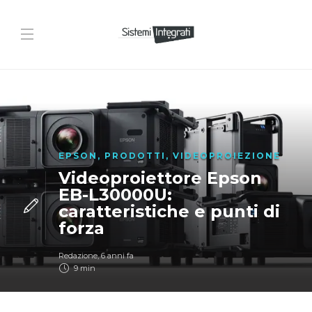
EPSON
,
PRODOTTI
,
VIDEOPROIEZIONE
Videoproiettore Epson
EB-L30000U:
caratteristiche e punti di
forza
Redazione
,
6 anni fa
9 min