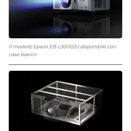
Il modello Epson EB-L30002U disponibile con
case bianco