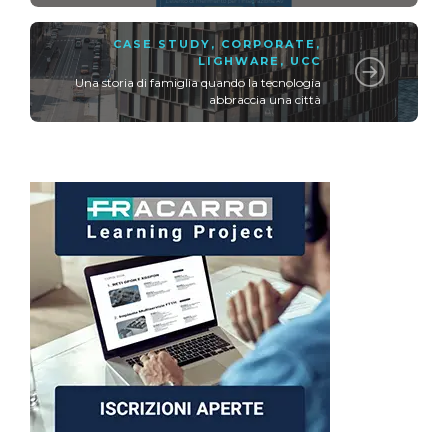
CASE STUDY
,
CORPORATE
,
LIGHWARE
,
UCC
Una storia di famiglia quando la tecnologia
abbraccia una città