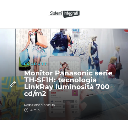
PRODOTTI
Monitor Panasonic serie
TH-SF1H: tecnologia
LinkRay luminosità 700
cd/m2
Redazione
,
9 anni fa
4 min