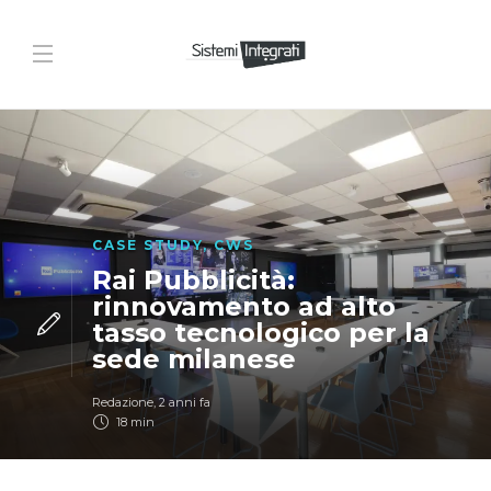
CASE STUDY
,
CWS
Rai Pubblicità:
rinnovamento ad alto
tasso tecnologico per la
sede milanese
Redazione
,
2 anni fa
18 min