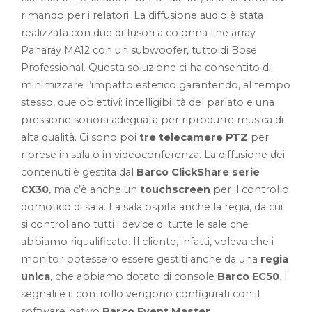
rimando per i relatori. La diffusione audio è stata
realizzata con due diffusori a colonna line array
Panaray MA12 con un subwoofer, tutto di Bose
Professional. Questa soluzione ci ha consentito di
minimizzare l’impatto estetico garantendo, al tempo
stesso, due obiettivi: intelligibilità del parlato e una
pressione sonora adeguata per riprodurre musica di
alta qualità. Ci sono poi
tre telecamere PTZ
per
riprese in sala o in videoconferenza. La diffusione dei
contenuti è gestita dal
Barco ClickShare serie
CX30
, ma c’è anche un
touchscreen
per il controllo
domotico di sala. La sala ospita anche la regia, da cui
si controllano tutti i device di tutte le sale che
abbiamo riqualificato. Il cliente, infatti, voleva che i
monitor potessero essere gestiti anche da una
regia
unica
, che abbiamo dotato di console
Barco EC50
. I
segnali e il controllo vengono configurati con il
software nativo
Barco Event Master
.