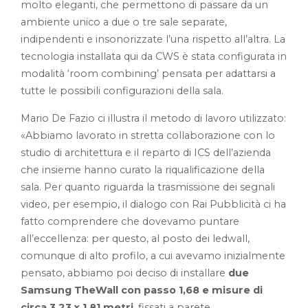
molto eleganti, che permettono di passare da un
ambiente unico a due o tre sale separate,
indipendenti e insonorizzate l’una rispetto all’altra. La
tecnologia installata qui da CWS è stata configurata in
modalità ‘room combining’ pensata per adattarsi a
tutte le possibili configurazioni della sala.
Mario De Fazio ci illustra il metodo di lavoro utilizzato:
«Abbiamo lavorato in stretta collaborazione con lo
studio di architettura e il reparto di ICS dell’azienda
che insieme hanno curato la riqualificazione della
sala. Per quanto riguarda la trasmissione dei segnali
video, per esempio, il dialogo con Rai Pubblicità ci ha
fatto comprendere che dovevamo puntare
all’eccellenza: per questo, al posto dei ledwall,
comunque di alto profilo, a cui avevamo inizialmente
pensato, abbiamo poi deciso di installare
due
Samsung TheWall con passo 1,68 e misure di
circa 3,23 x 1,81 metri
, fissati a parete.