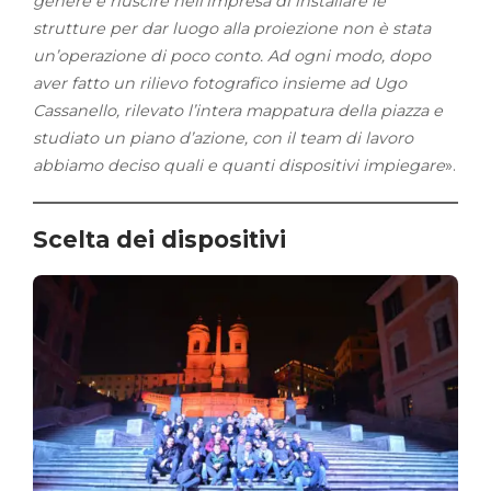
genere e riuscire nell’impresa di installare le
strutture per dar luogo alla proiezione non è stata
un’operazione di poco conto. Ad ogni modo, dopo
aver fatto un rilievo fotografico insieme ad Ugo
Cassanello, rilevato l’intera mappatura della piazza e
studiato un piano d’azione, con il team di lavoro
abbiamo deciso quali e quanti dispositivi impiegare
».
Scelta dei dispositivi