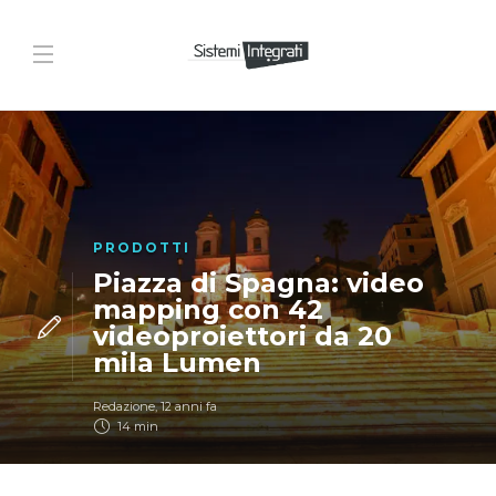
PRODOTTI
Piazza di Spagna: video
mapping con 42
videoproiettori da 20
mila Lumen
Redazione
,
12 anni fa
14 min