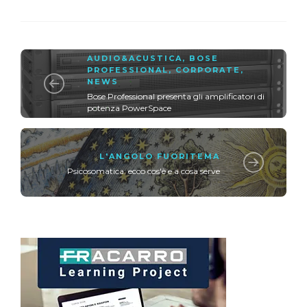
AUDIO&ACUSTICA
,
BOSE
PROFESSIONAL
,
CORPORATE
,
NEWS
Bose Professional presenta gli amplificatori di
potenza PowerSpace
L'ANGOLO FUORITEMA
Psicosomatica: ecco cos'è e a cosa serve