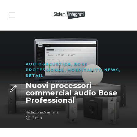
AUDIO&ACUSTICA
,
BOSE
PROFESSIONAL
,
HOSPITALITY
,
NEWS
,
RETAIL
Nuovi processori
commercial audio Bose
Professional
Redazione
,
7 anni fa
2 min