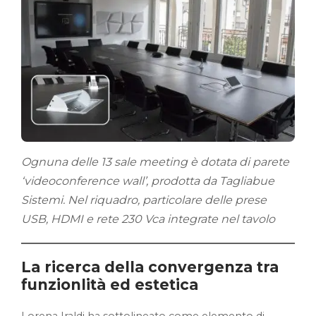
Ognuna delle 13 sale meeting è dotata di parete
‘videoconference wall’, prodotta da Tagliabue
Sistemi. Nel riquadro, particolare delle prese
USB, HDMI e rete 230 Vca integrate nel tavolo
La ricerca della convergenza tra
funzionlità ed estetica