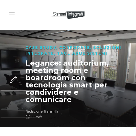
CASE STUDY
,
CORPORATE
,
SOLUZIONI
INTEGRATE
,
TAGLIABUE SISTEMI
Legance: auditorium,
meeting room e
boardroom con
tecnologia smart per
condividere e
comunicare
Redazione
,
6 anni fa
11 min