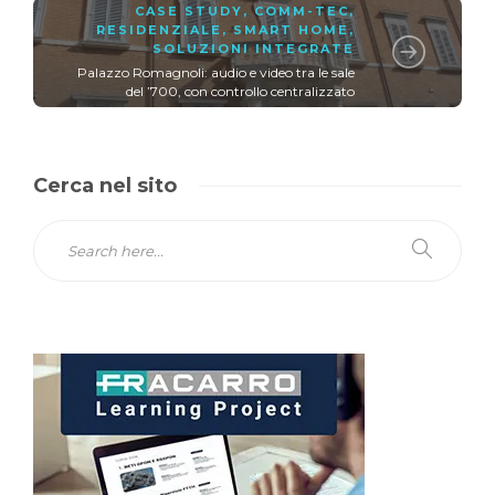
CASE STUDY
,
COMM-TEC
,
RESIDENZIALE
,
SMART HOME
,
SOLUZIONI INTEGRATE
Palazzo Romagnoli: audio e video tra le sale
del ’700, con controllo centralizzato
Cerca nel sito