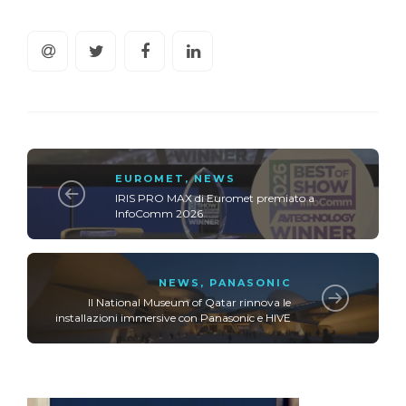
EUROMET
,
NEWS
IRIS PRO MAX di Euromet premiato a
InfoComm 2026
NEWS
,
PANASONIC
Il National Museum of Qatar rinnova le
installazioni immersive con Panasonic e HIVE