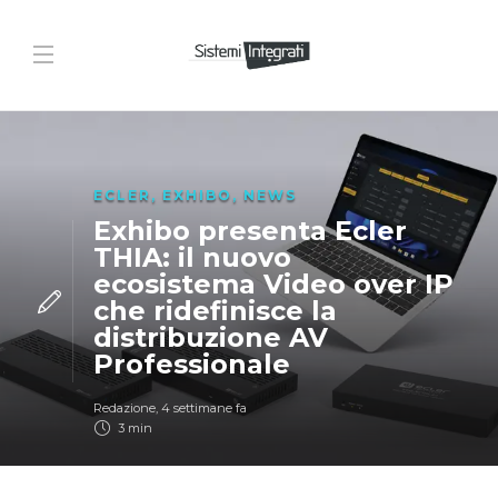
ECLER
,
EXHIBO
,
NEWS
Exhibo presenta Ecler
THIA: il nuovo
ecosistema Video over IP
che ridefinisce la
distribuzione AV
Professionale
Redazione
,
4 settimane fa
3 min