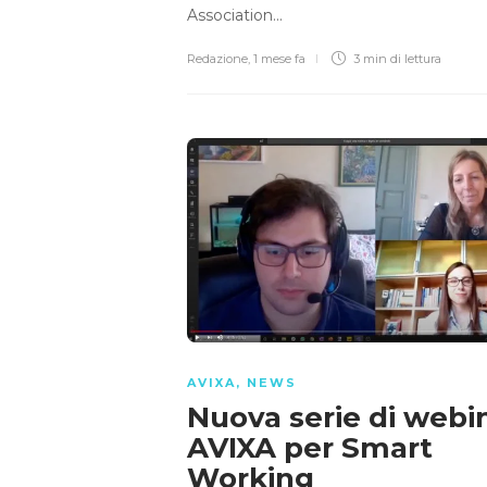
Association…
Redazione
,
1 mese fa
3 min
di lettura
AVIXA
,
NEWS
Nuova serie di webi
AVIXA per Smart
Working