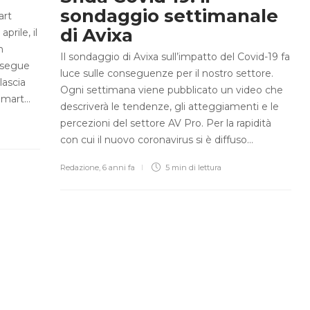
sondaggio settimanale
art
di Avixa
prile, il
n
Il sondaggio di Avixa sull’impatto del Covid-19 fa
rosegue
luce sulle conseguenze per il nostro settore.
lascia
Ogni settimana viene pubblicato un video che
 Smart…
descriverà le tendenze, gli atteggiamenti e le
percezioni del settore AV Pro. Per la rapidità
con cui il nuovo coronavirus si è diffuso…
Redazione
,
6 anni fa
5 min
di lettura