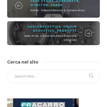
CASE STUDY
,
CORPORATE
,
MONITOR
,
SHARP
Kohler: Videoconference & Collaboration
AUDIO&ACUSTICA
,
ORIGIN
ACOUSTICS
,
PRODOTTI
Valet Amp: 4 zone con Alexa Echo Dot
integrato
Cerca nel sito