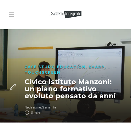
CASE STUDY
,
EDUCATION
,
SHARP
,
TOUCHSCREEN
Civico Istituto Manzoni:
un piano formativo
evoluto pensato da anni
Redazione
,
9 anni fa
6 min