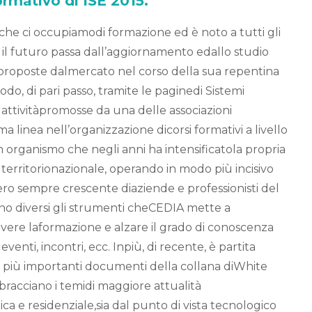
ormativo di ISE 2015.
 che ci occupiamodi formazione ed è noto a tutti gli
 il futuro passa dall’aggiornamento edallo studio
proposte dalmercato nel corso della sua repentina
do, di pari passo, tramite le paginedi Sistemi
 attivitàpromosse da una delle associazioni
a linea nell’organizzazione dicorsi formativi a livello
 organismo che negli anni ha intensificatola propria
 territorionazionale, operando in modo più incisivo
 sempre crescente diaziende e professionisti del
no diversi gli strumenti cheCEDIA mette a
vere laformazione e alzare il grado di conoscenza
, eventi, incontri, ecc. Inpiù, di recente, è partita
ei più importanti documenti della collana diWhite
racciano i temidi maggiore attualità
ica e residenziale,sia dal punto di vista tecnologico