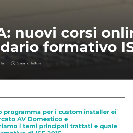
: nuovi corsi onli
dario formativo I
 fa
5 min
di lettura
to programma per i custom installer ei
ercato AV Domestico e
iamo i temi principali trattati e quale