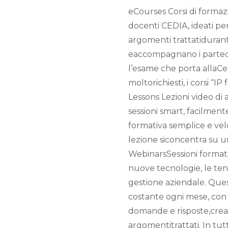
eCourses Corsi di formazi
docenti CEDIA, ideati per
argomenti trattatidurant
eaccompagnano i partec
l’esame che porta allaCert
moltorichiesti, i corsi “
Lessons Lezioni video d
sessioni smart, facilmente
formativa semplice e vel
lezione siconcentra su 
WebinarsSessioni format
nuove tecnologie, le te
gestione aziendale. Que
costante ogni mese, con la
domande e risposte,crea
argomentitrattati. In tut