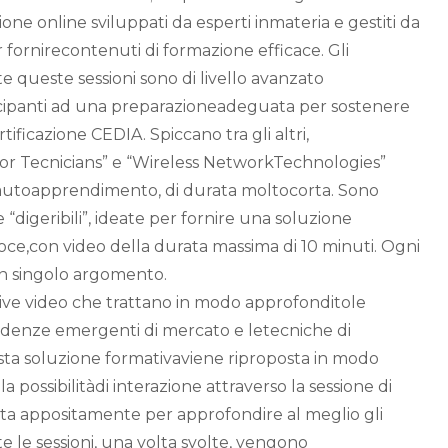
one online sviluppati da esperti inmateria e gestiti da
 fornirecontenuti di formazione efficace. Gli
e queste sessioni sono di livello avanzato
ipanti ad una preparazioneadeguata per sostenere
ificazione CEDIA. Spiccano tra gli altri,
IP for Tecnicians” e “Wireless NetworkTechnologies”
i autoapprendimento, di durata moltocorta. Sono
 “digeribili”, ideate per fornire una soluzione
oce,con video della durata massima di 10 minuti. Ogni
un singolo argomento.
ive video che trattano in modo approfonditole
ndenze emergenti di mercato e letecniche di
sta soluzione formativaviene riproposta in modo
 possibilitàdi interazione attraverso la sessione di
ta appositamente per approfondire al meglio gli
te le sessioni, una volta svolte, vengono