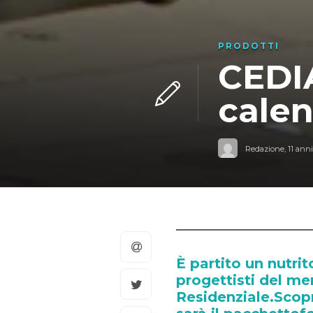
PRODOTTI
CEDIA
calen
Redazione
,
11 anni
È partito un nutri
progettisti del m
Residenziale.Scopr