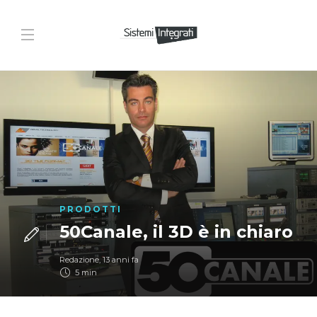
PRODOTTI
50Canale, il 3D è in chiaro
Redazione
,
13 anni fa
5 min