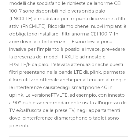
modelli che soddisfano le richieste dellanorme CEI
100-7 sono disponibili nelle versionida palo
(FNCCLTE) e modulare per impianti diricezione a filtri
attivi (FNCMLTE). Ricordiamo chenei nuovi impianti è
obbligatorio installare i filtri anorma CEI 100-7. In
aree dove le interferenze LTEsono lievi e poco
invasive per l’impianto è possibile,invece, prevedere
la presenza dei modelli FXXLTE adinnesto e
FPSLTE/F da palo. L’elevata attenuazioneche questi
filtri presentano nella banda LTE diuplink, permette
il loro utilizzo ottimale ancheper attenuare al meglio
le interferenze causatedagli smartphone 4G in
uplink. La versioneFTVLTE, ad esempio, con innesto
a 90° può esserecomodamente usata all’ingresso dei
TV e/oall’uscita delle prese TV, negli appartamenti
dove leinterferenze di smartphone o tablet sono
presenti.