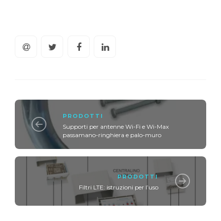
PRODOTTI
Supporti per antenne Wi-Fi e Wi-Max
passamano-ringhiera e palo-muro
PRODOTTI
Filtri LTE: istruzioni per l’uso