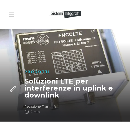
PRODOTTI
Soluzioni LTE per
interferenze in uplink e
downlink
Redazione
,
11 anni fa
2 min