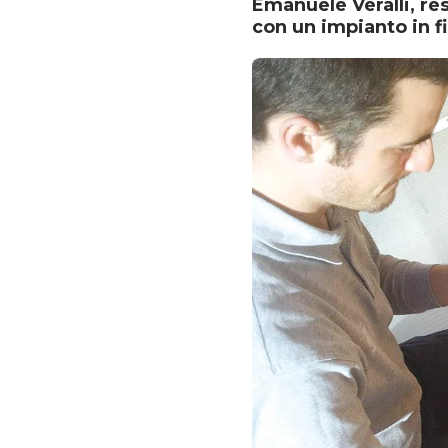
Emanuele Veralli, res
con un impianto in fi