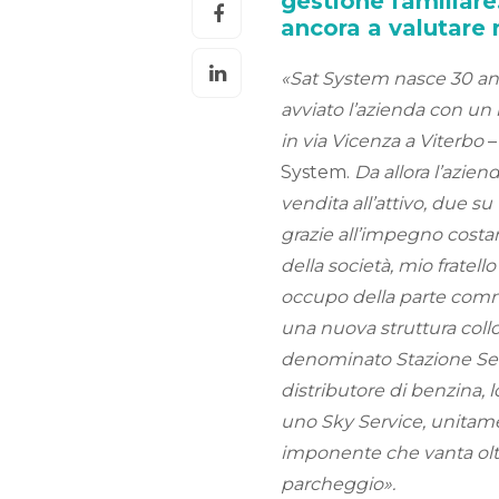
gestione familiar
ancora a valutare 
«Sat System nasce 30 anni
avviato l’azienda con un 
in via Vicenza a Viterbo
–
System.
Da allora l’azien
vendita all’attivo, due su
grazie all’impegno costan
della società, mio fratel
occupo della parte comme
una nuova struttura coll
denominato Stazione Servi
distributore di benzina,
uno Sky Service, unitamen
imponente che vanta olt
parcheggio».