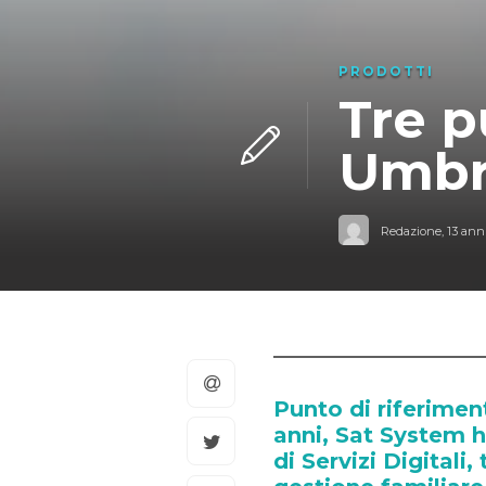
PRODOTTI
Tre p
Umbri
Redazione
,
13 anni
Punto di riferimen
anni, Sat System 
di Servizi Digitali