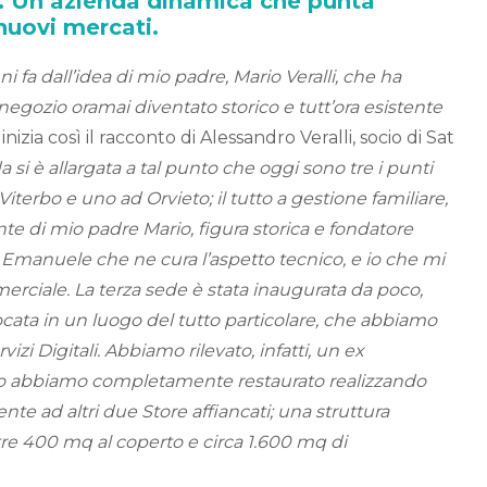
e. Un’azienda dinamica che punta
nuovi mercati.
 fa dall’idea di mio padre, Mario Veralli, che ha
negozio oramai diventato storico e tutt’ora esistente
 inizia così il racconto di Alessandro Veralli, socio di Sat
da si è allargata a tal punto che oggi sono tre i punti
 Viterbo e uno ad Orvieto; il tutto a gestione familiare,
te di mio padre Mario, figura storica e fondatore
lo Emanuele che ne cura l’aspetto tecnico, e io che mi
rciale. La terza sede è stata inaugurata da poco,
ocata in un luogo del tutto particolare, che abbiamo
zi Digitali. Abbiamo rilevato, infatti, un ex
 lo abbiamo completamente restaurato realizzando
te ad altri due Store affiancati; una struttura
re 400 mq al coperto e circa 1.600 mq di