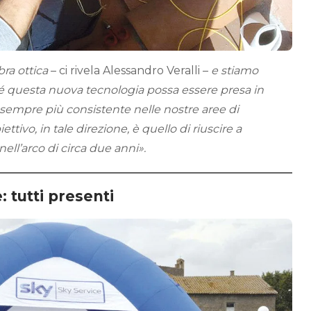
ra ottica
– ci rivela Alessandro Veralli –
e stiamo
é questa nuova tecnologia possa essere presa in
sempre più consistente nelle nostre aree di
ttivo, in tale direzione, è quello di riuscire a
nell’arco di circa due anni».
: tutti presenti