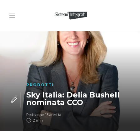
PRODOTTI
Sky Italia: Delia Bushell
nominata CCO
Redazione
,
13 anni fa
2 min