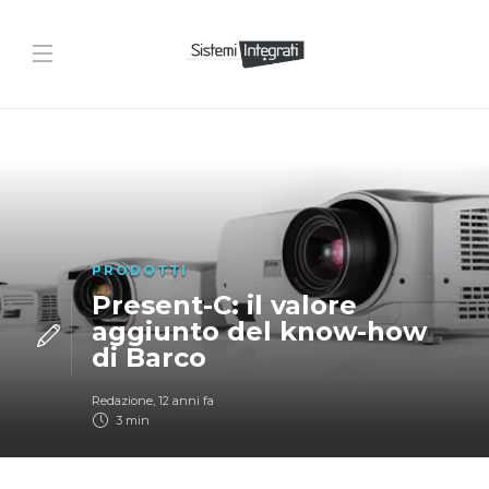
PRODOTTI
Present-C: il valore
aggiunto del know-how
di Barco
Redazione
,
12 anni fa
3 min