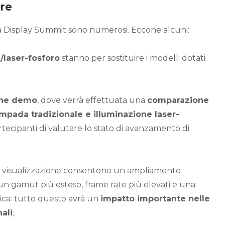
re
 a Display Summit sono numerosi. Eccone alcuni:
/laser-fosforo
stanno per sostituire i modelli dotati
one demo
, dove verrà effettuata una
comparazione
ampada tradizionale e illuminazione laser-
artecipanti di valutare lo stato di avanzamento di
 di visualizzazione consentono un ampliamento
 un gamut più esteso, frame rate più elevati e una
a: tutto questo avrà un
impatto importante nelle
ali
;