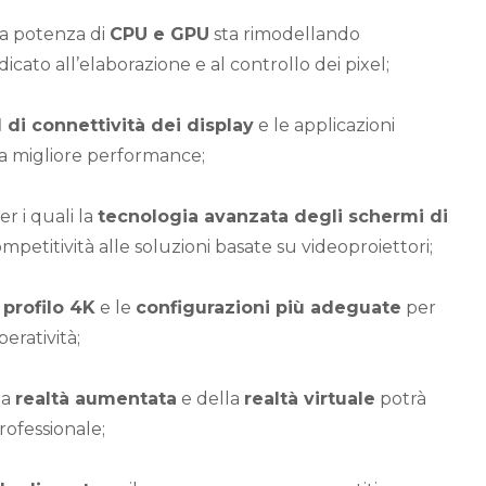
lla potenza di
CPU e GPU
sta rimodellando
cato all’elaborazione e al controllo dei pixel;
 di connettività dei display
e le applicazioni
la migliore performance;
r i quali la
tecnologia avanzata degli schermi di
etitività alle soluzioni basate su videoproiettori;
l
profilo 4K
e le
configurazioni più adeguate
per
eratività;
la
realtà aumentata
e della
realtà virtuale
potrà
rofessionale;