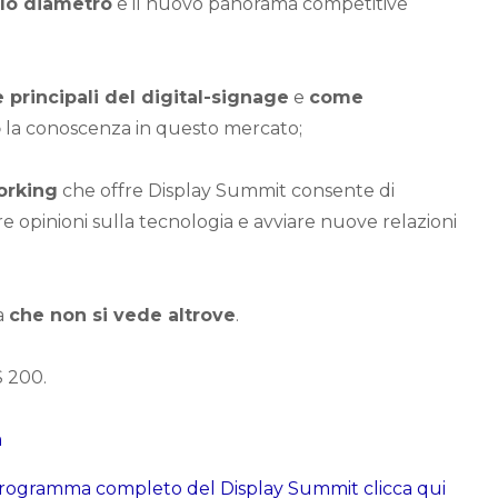
olo diametro
e il nuovo panorama competitive
principali del digital-signage
e
come
o
la conoscenza in questo mercato;
orking
che offre Display Summit consente di
e opinioni sulla tecnologia e avviare nuove relazioni
va
che non si vede altrove
.
 $ 200.
m
l programma completo del Display Summit clicca qui