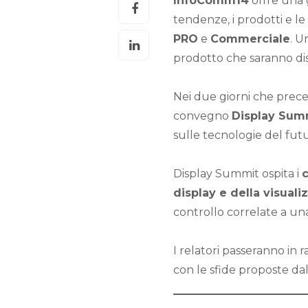
InfoComm14
offre una 
tendenze, i prodotti e l
PRO
e
Commerciale
. U
prodotto che saranno dis
Nei due giorni che prece
convegno
Display Summ
sulle tecnologie del futu
Display Summit ospita i
c
display e della visuali
controllo correlate a un
I relatori passeranno in 
con le sfide proposte da