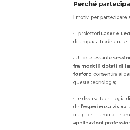
Perché partecipa
I motivi per partecipare
• I proiettori
Laser e Led
di lampada tradizionale;
• Un’interessante
sessi
fra modelli dotati di l
fosforo
, consentirà ai p
questa tecnologia;
• Le diverse tecnologie
dell’
esperienza visiva
:
maggiore gamma dinamic
applicazioni profession