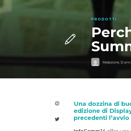
PRODOTTI
Perch
Summ
Redazione
,
12 anni
Una dozzina di buo
edizione di Displa
precedenti l’avvi