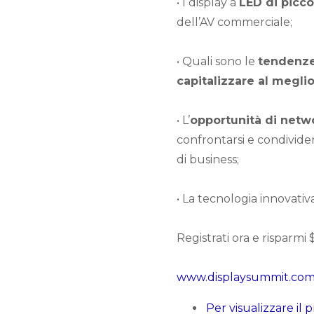
• I display a
LED di picc
dell’AV commerciale;
• Quali sono le
tendenze 
capitalizzare al megli
• L’
opportunità di netw
confrontarsi e condivider
di business;
• La tecnologia innovati
Registrati ora e risparmi
www.displaysummit.co
Per visualizzare i