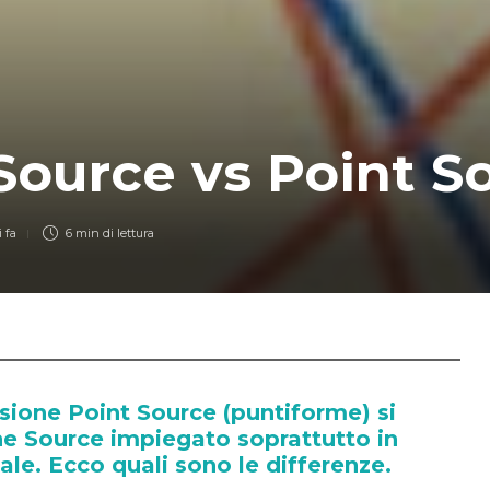
Source vs Point S
 fa
6 min
di lettura
fusione Point Source (puntiforme) si
ne Source impiegato soprattutto in
le. Ecco quali sono le differenze.