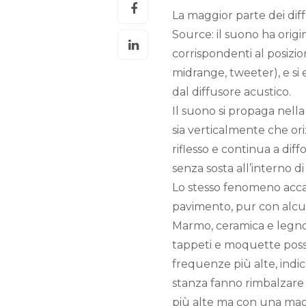
La maggior parte dei diff
Source: il suono ha origi
corrispondenti al posizi
midrange, tweeter), e s
dal diffusore acustico.
Il suono si propaga nella
sia verticalmente che or
riflesso e continua a di
senza sosta all’interno di
Lo stesso fenomeno acca
pavimento, pur con alcun
Marmo, ceramica e legno
tappeti e moquette posso
frequenze più alte, indic
stanza fanno rimbalzare
più alte ma con una magg