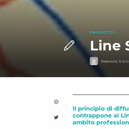
PRODOTTI
Line 
Redazione
,
12 anni
Il principio di dif
contrappone al Li
ambito professiona