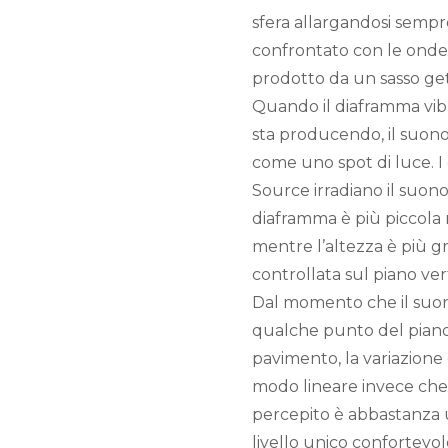
sfera allargandosi sempr
confrontato con le onde
prodotto da un sasso get
Quando il diaframma vibr
sta producendo, il suono
come uno spot di luce. I dr
Source irradiano il suon
diaframma è più piccola 
mentre l’altezza è più g
controllata sul piano vert
Dal momento che il suono
qualche punto del piano
pavimento, la variazione 
modo lineare invece che 
percepito è abbastanza u
livello unico confortevole