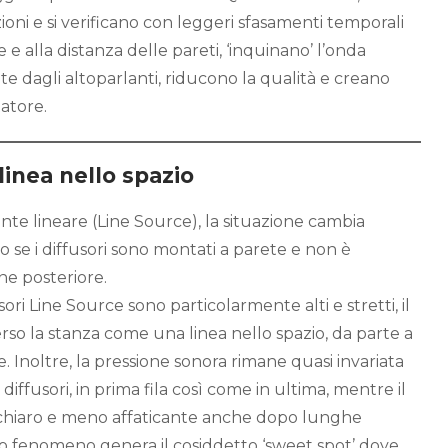
oni e si verificano con leggeri sfasamenti temporali
e e alla distanza delle pareti, ‘inquinano’ l’onda
e dagli altoparlanti, riducono la qualità e creano
atore.
linea nello spazio
nte lineare (Line Source), la situazione cambia
 se i diffusori sono montati a parete e non è
ne posteriore.
ri Line Source sono particolarmente alti e stretti, il
rso la stanza come una linea nello spazio, da parte a
e. Inoltre, la pressione sonora rimane quasi invariata
 diffusori, in prima fila così come in ultima, mentre il
 chiaro e meno affaticante anche dopo lunghe
sto fenomeno genera il cosiddetto ‘sweet spot’ dove