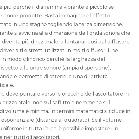
e più perché il diaframma vibrante è piccolo se
 sonore prodotte. Basta immaginare l’effetto
tato in uno stagno togliendo la terza dimensione.
ante si avvicina alla dimensione dell’onda sonora che
 diventa più direzionale, allontanandosi dal diffusore
iver alti e stretti utilizzati in molti diffusori Line
o in modo cilindrico perché la larghezza del
rispetto alle onde sonore (ampia dispersione),
rande e permette di ottenere una direttività
icale.
 deve puntare verso le orecchie dell’ascoltatore in
 orizzontale, non sul soffitto e nemmeno sul
di volume è minima. In termini matematici si riduce in
esponenziale (distanza al quadrato). Se il volume
niforme in tutta l’area, è possibile impostare un
 per tutti gli ascoltatori.