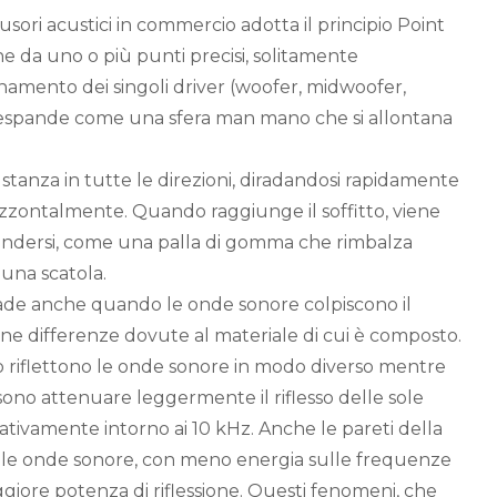
usori acustici in commercio adotta il principio Point
ne da uno o più punti precisi, solitamente
onamento dei singoli driver (woofer, midwoofer,
i espande come una sfera man mano che si allontana
 stanza in tutte le direzioni, diradandosi rapidamente
izzontalmente. Quando raggiunge il soffitto, viene
ffondersi, come una palla di gomma che rimbalza
 una scatola.
de anche quando le onde sonore colpiscono il
e differenze dovute al materiale di cui è composto.
 riflettono le onde sonore in modo diverso mentre
no attenuare leggermente il riflesso delle sole
ativamente intorno ai 10 kHz. Anche le pareti della
 le onde sonore, con meno energia sulle frequenze
iore potenza di riflessione. Questi fenomeni, che