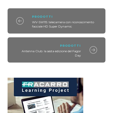
PRODOTTI
WV-SW115: telecamera con riconoscimento
facciale HD Super Dynamic
PRODOTTI
Antenna Club: la sesta edizione del Fagor
Day