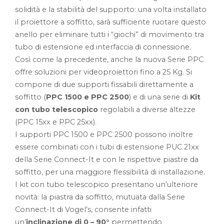
solidità e la stabilità del supporto: una volta installato
il proiettore a soffitto, sarà sufficiente ruotare questo
anello per eliminare tutti i “giochi” di movimento tra
tubo di estensione ed interfaccia di connessione.
Così come la precedente, anche la nuova Serie PPC
offre soluzioni per videoproiettori fino a 25 Kg. Si
compone di due supporti fissabili direttamente a
soffitto (
PPC 1500 e PPC 2500
) e di una serie di
Kit
con tubo telescopico
regolabili a diverse altezze
(PPC 15xx e PPC 25xx).
I supporti PPC 1500 e PPC 2500 possono inoltre
essere combinati con i tubi di estensione PUC 21xx
della Serie Connect-It e con le rispettive piastre da
soffitto, per una maggiore flessibilità di installazione.
I kit con tubo telescopico presentano un’ulteriore
novità: la piastra da soffitto, mutuata dalla Serie
Connect-It di Vogel’s, consente infatti
un’
inclinazione di 0 – 90°
permettendo