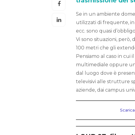
trasmissione dei s
Se in un ambiente dome
utilizzati di frequente, 
ecc. sono quasi d’obblig
Vi sono situazioni, però,
100 metri che gli exten
Pensiamo al caso in cui 
multimediale oppure un s
dal luogo dove è presente
televisivi alle strutture s
aziende, dai campus unive
Scarica