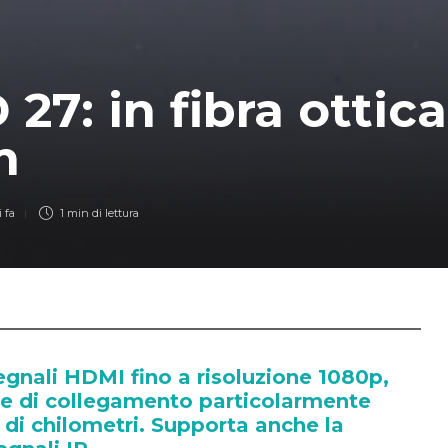
27: in fibra ottica
m
 fa
1 min
di lettura
gnali HDMI fino a risoluzione 1080p,
tte di collegamento particolarmente
e di chilometri. Supporta anche la