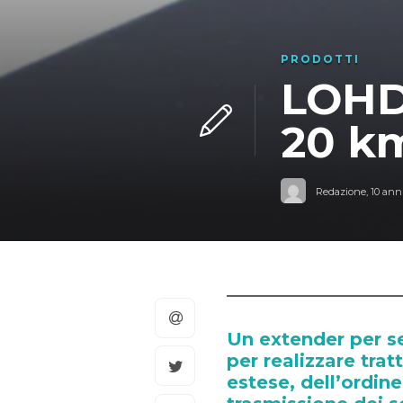
PRODOTTI
LOHD 
20 k
Redazione
,
10 anni
Un extender per se
per realizzare tra
estese, dell’ordin