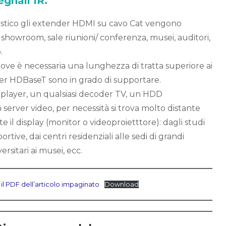
egnali IR.
stico gli extender HDMI su cavo Cat vengono
in showroom, sale riunioni/ conferenza, musei, auditori,
o.
 dove è necessaria una lunghezza di tratta superiore ai
der HDBaseT sono in grado di supportare.
il player, un qualsiasi decoder TV, un HDD
erver video, per necessità si trova molto distante
 il display (monitor o videoproietttore): dagli studi
portive, dai centri residenziali alle sedi di grandi
rsitari ai musei, ecc.
 il PDF dell’articolo impaginato
Download