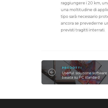
raggiungere i 20 km, un
una moltitudine di appli
tipo sarà necessario pro
ancora se prevederne uno
previsti tragitti interrati.
PRODOTTI
Userful: soluzione software
basata su PC standard