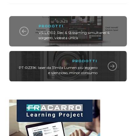
PRODOTTI
VS-LC102, Rec & Streaming simultanei 4
sorgenti, videata unica
PRODOTTI
PT-RZ31K: laser da 31mila Lumen più leggero
e silenzioso, minor consumo