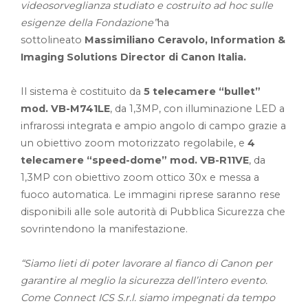
videosorveglianza studiato e costruito ad hoc sulle
esigenze della Fondazione”
ha
sottolineato
Massimiliano Ceravolo, Information &
Imaging Solutions Director di Canon Italia.
Il sistema è costituito da
5 telecamere “bullet”
mod. VB-M741LE
, da 1,3MP, con illuminazione LED a
infrarossi integrata e ampio angolo di campo grazie a
un obiettivo zoom motorizzato regolabile, e
4
telecamere “speed-dome” mod. VB-R11VE
, da
1,3MP con obiettivo zoom ottico 30x e messa a
fuoco automatica. Le immagini riprese saranno rese
disponibili alle sole autorità di Pubblica Sicurezza che
sovrintendono la manifestazione.
“Siamo lieti di poter lavorare al fianco di Canon per
garantire al meglio la sicurezza dell’intero evento.
Come Connect ICS S.r.l. siamo impegnati da tempo