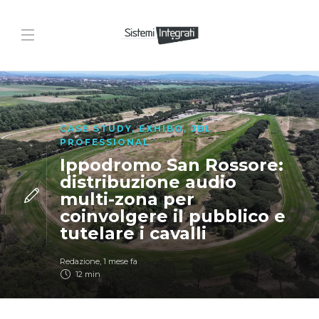
CASE STUDY
,
EXHIBO
,
JBL
PROFESSIONAL
Ippodromo San Rossore:
distribuzione audio
multi-zona per
coinvolgere il pubblico e
tutelare i cavalli
Redazione
,
1 mese fa
12 min