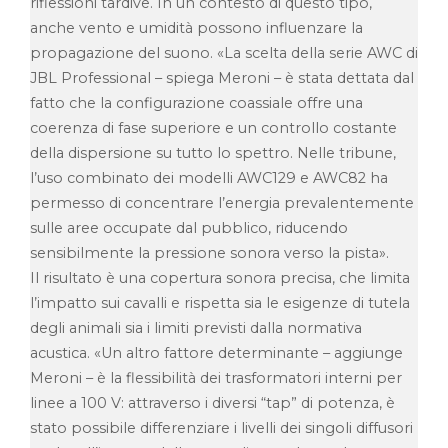
riflessioni tardive. In un contesto di questo tipo,
anche vento e umidità possono influenzare la
propagazione del suono. «La scelta della serie AWC di
JBL Professional – spiega Meroni – è stata dettata dal
fatto che la configurazione coassiale offre una
coerenza di fase superiore e un controllo costante
della dispersione su tutto lo spettro. Nelle tribune,
l’uso combinato dei modelli AWC129 e AWC82 ha
permesso di concentrare l’energia prevalentemente
sulle aree occupate dal pubblico, riducendo
sensibilmente la pressione sonora verso la pista».
Il risultato è una copertura sonora precisa, che limita
l’impatto sui cavalli e rispetta sia le esigenze di tutela
degli animali sia i limiti previsti dalla normativa
acustica. «Un altro fattore determinante – aggiunge
Meroni – è la flessibilità dei trasformatori interni per
linee a 100 V: attraverso i diversi “tap” di potenza, è
stato possibile differenziare i livelli dei singoli diffusori