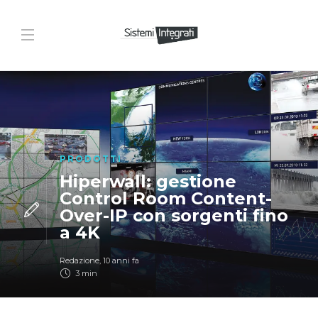
PRODOTTI
Hiperwall: gestione
Control Room Content-
Over-IP con sorgenti fino
a 4K
Redazione
,
10 anni fa
3 min