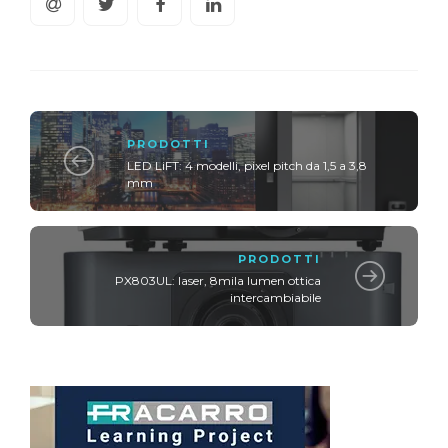
PRODOTTI
LED LiFT: 4 modelli, pixel pitch da 1,5 a 3,8
mm
PRODOTTI
PX803UL: laser, 8mila lumen ottica
intercambiabile