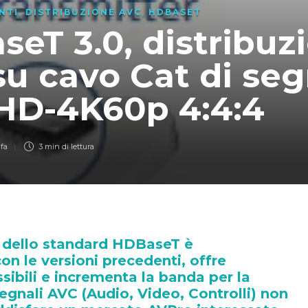
NTI
,
DISTRIBUZIONE AVC
,
HDBASET
eT 3.0, distribuz
u cavo Cat di seg
aHD-4K60p 4:4:4
 fa
3 min
di lettura
 dello standard HDBaseT è
on le versioni precedenti, offre
ssibili e incrementa la banda per la
segnali AVC (Audio, Video, Controlli) non