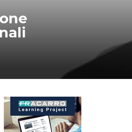
ione
nali