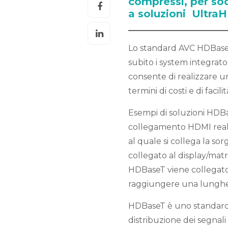
compressi, per so
a soluzioni Ultra
Lo standard AVC HDBaseT
subito i system integra
consente di realizzare 
termini di costi e di faci
Esempi di soluzioni HDBas
collegamento HDMI reali
al quale si collega la s
collegato al display/matr
HDBaseT viene collegato
raggiungere una lunghe
HDBaseT è uno standard 
distribuzione dei segnali 