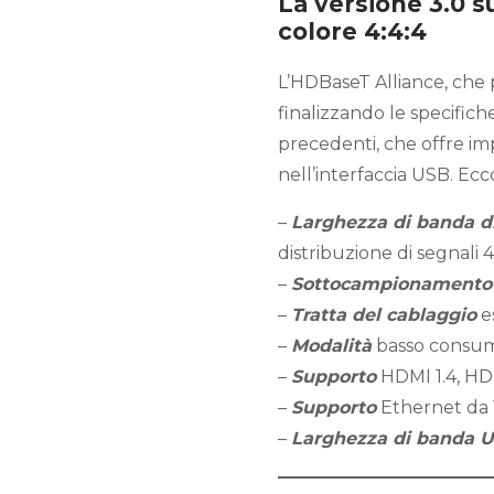
La versione 3.0 s
colore 4:4:4
L’HDBaseT Alliance, che 
finalizzando le specifich
precedenti, che offre im
nell’interfaccia USB. Ecco
–
Larghezza di banda d
distribuzione di segnal
–
Sottocampionamento
–
Tratta del cablaggio
es
–
Modalità
basso consum
–
Supporto
HDMI 1.4, HD
–
Supporto
Ethernet da 
–
Larghezza di banda U