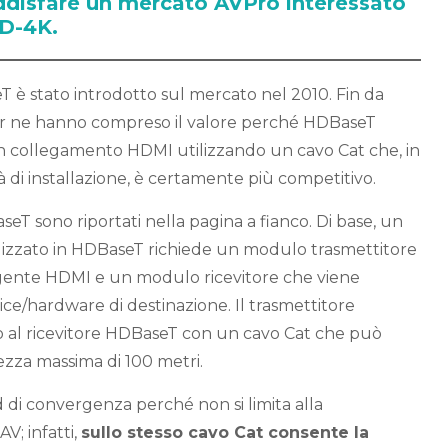
ddisfare un mercato AVPro interessato
HD-4K.
 è stato introdotto sul mercato nel 2010. Fin da
tor ne hanno compreso il valore perché HDBaseT
un collegamento HDMI utilizzando un cavo Cat che, in
lità di installazione, è certamente più competitivo.
eT sono riportati nella pagina a fianco. Di base, un
zzato in HDBaseT richiede un modulo trasmettitore
orgente HDMI e un modulo ricevitore che viene
ice/hardware di destinazione. Il trasmettitore
 al ricevitore HDBaseT con un cavo Cat che può
zza massima di 100 metri.
di convergenza perché non si limita alla
AV; infatti,
sullo stesso cavo Cat consente la