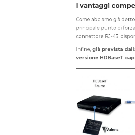
I vantaggi competi
Come abbiamo già detto, 
principale punto di forza
connettore RJ-45, dispon
Infine,
già prevista dal
versione HDBaseT capa