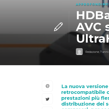
APPROFONDIME
HDBas
AVC s
Ultr
Redazione
,
7 anni
La nuova versione
retrocompatibile c
prestazioni più fle
distribuzione dei 