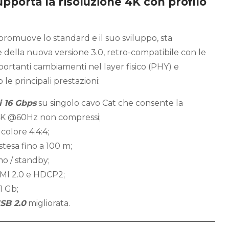
upporta la risoluzione 4K con profilo
promuove lo standard e il suo sviluppo, sta
e della nuova versione 3.0, retro-compatibile con le
portanti cambiamenti nel layer fisico (PHY) e
 le principali prestazioni:
i 16 Gbps
su singolo cavo Cat che consente la
i 4K @60Hz non compressi;
colore 4:4:4;
tesa fino a 100 m;
o / standby;
MI 2.0 e HDCP2;
1 Gb;
SB 2.0
migliorata.