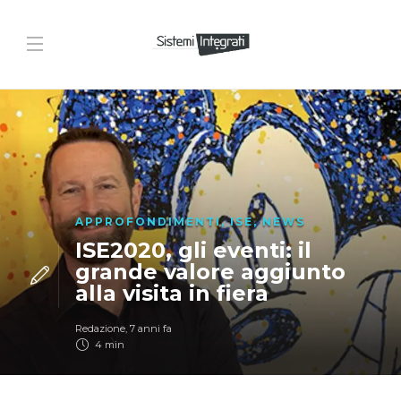
APPROFONDIMENTI
,
ISE
,
NEWS
ISE2020, gli eventi: il
grande valore aggiunto
alla visita in fiera
Redazione
,
7 anni fa
4 min