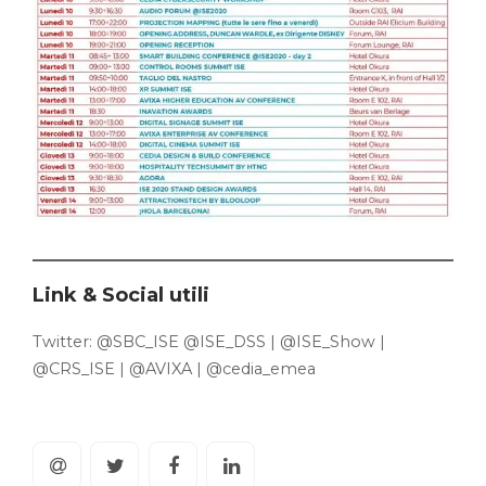
Link & Social utili
Twitter: @SBC_ISE @ISE_DSS | @ISE_Show |
@CRS_ISE | @AVIXA | @cedia_emea