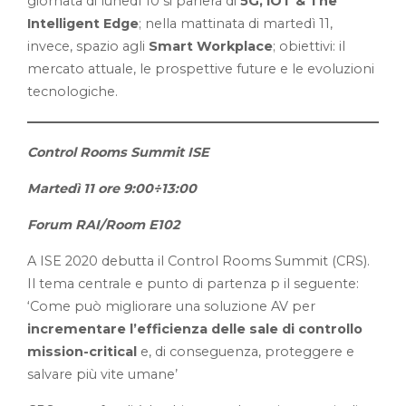
giornata di lunedì 10 si parlerà di
5G, IOT & The
Intelligent Edge
; nella mattinata di martedì 11,
invece, spazio agli
Smart Workplace
; obiettivi: il
mercato attuale, le prospettive future e le evoluzioni
tecnologiche.
Control Rooms Summit ISE
Martedì 11 ore 9:00÷13:00
Forum RAI/Room E102
A ISE 2020 debutta il Control Rooms Summit (CRS).
Il tema centrale e punto di partenza p il seguente:
‘Come può migliorare una soluzione AV per
incrementare l’efficienza delle sale di controllo
mission-critical
e, di conseguenza, proteggere e
salvare più vite umane’