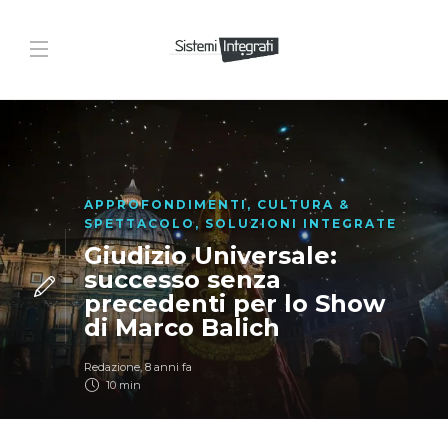
APPROFONDIMENTI
,
CULTURA &
SPETTACOLO
,
SOLUZIONI INTEGRATE
Giudizio Universale:
successo senza
precedenti per lo Show
di Marco Balich
Redazione
,
8 anni fa
10 min