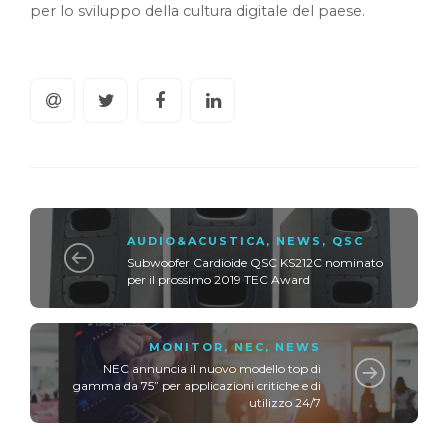
per lo sviluppo della cultura digitale del paese.
AUDIO&ACUSTICA
,
NEWS
,
QSC
Subwoofer Cardioide QSC KS212C nominato
per il prossimo 2019 TEC Award
MONITOR
,
NEC
,
NEWS
NEC annuncia il nuovo modello top di
gamma da 75” per applicazioni critiche e di
utilizzo 24/7