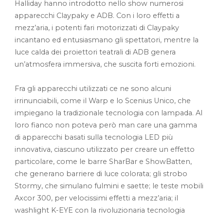
Halliday hanno introdotto nello show numerosi
apparecchi Claypaky e ADB. Con i loro effetti a
mezz’aria, i potenti fari motorizzati di Claypaky
incantano ed entusiasmano gli spettatori, mentre la
luce calda dei proiettori teatrali di ADB genera
un’atmosfera immersiva, che suscita forti emozioni.
Fra gli apparecchi utilizzati ce ne sono alcuni
irrinunciabili, come il Warp e lo Scenius Unico, che
impiegano la tradizionale tecnologia con lampada. Al
loro fianco non poteva però man care una gamma
di apparecchi basati sulla tecnologia LED più
innovativa, ciascuno utilizzato per creare un effetto
particolare, come le barre SharBar e ShowBatten,
che generano barriere di luce colorata; gli strobo
Stormy, che simulano fulmini e saette; le teste mobili
Axcor 300, per velocissimi effetti a mezz’aria; il
washlight K-EYE con la rivoluzionaria tecnologia