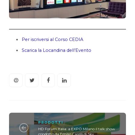
Per iscriversi al Corso CEDIA
Scarica la Locandina dell’Evento
PRODOTTI
HD Forum Italia: a EXPO Milano il talk show
condotto da Emilio Carelli di Sky