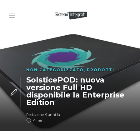
NON CATEGORIZZATO
,
PRODOTTI
SolsticePOD: nuova
versione Full HD
disponibile la Enterprise
Edition
Redazione
,
9 anni fa
4 min