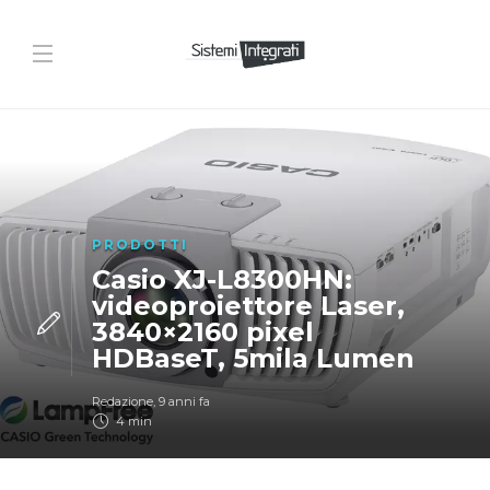
PRODOTTI
Casio XJ-L8300HN:
videoproiettore Laser,
3840×2160 pixel
HDBaseT, 5mila Lumen
Redazione
,
9 anni fa
4 min