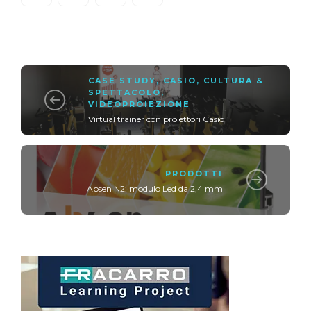
CASE STUDY
,
CASIO
,
CULTURA &
SPETTACOLO
,
VIDEOPROIEZIONE
Virtual trainer con proiettori Casio
PRODOTTI
Absen N2: modulo Led da 2,4 mm