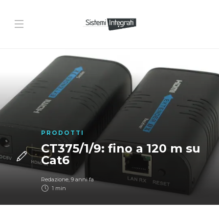
PRODOTTI
CT375/1/9: fino a 120 m su
Cat6
Redazione
,
9 anni fa
1 min