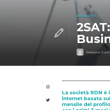
PRODOTTI
2SAT:
Busi
Redazione
,
12 anni
La società RDN è i
internet basata su
mensile del profil