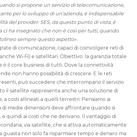
Quando si propone un servizio di telecomunicazione,
nte per lo sviluppo di un’azienda, è indispensabile
bilità del provider: SES, da questo punto di vista, è
a ci ha insegnato che non è così per tutti, quando
tolineo sempre questo aspetto».
rate di comunicazione, capaci di coinvolgere reti di
(anche Wi-Fi) e satellitari. Obiettivo: la garanzia totale
è il core business di tutti. Dove la connettività
ende non hanno possibilità di crescere. E le reti
resenti, può succedere che interrompano il servizio
o il satellite rappresenta anche una soluzione di
a costi allineati a quelli terrestri. Pensiamo ai
 di medie dimensioni deve affrontare quando si
e quindi ai costi che ne derivano. Il vantaggio di
ondaria, via satellite, che si attiva automaticamente
si guasta non solo fa risparmiare tempo e denaro ma