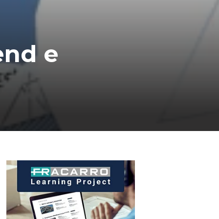
iend e