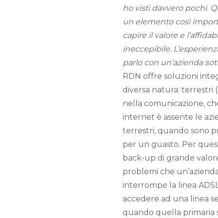
ho visti davvero pochi. 
un elemento così importa
capire il valore e l’affida
ineccepibile. L’esperienz
parlo con un’azienda sot
RDN offre soluzioni integ
diversa natura: terrestri 
nella comunicazione, che 
internet è assente le azi
terrestri, quando sono p
per un guasto. Per quest
back-up di grande valore, 
problemi che un’azienda
interrompe la linea ADSL 
accedere ad una linea sec
quando quella primaria 