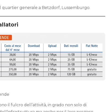
 al quartier generale a Betzdorf, Lussemburgo.
allatori
iende
no il fulcro dell’attività, in grado non solo di
ell’infrastruttura ma anche per il loro prezioso