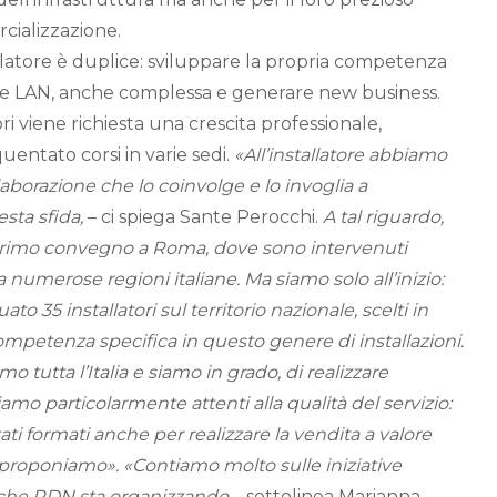
cializzazione.
allatore è duplice: sviluppare la propria competenza
ete LAN, anche complessa e generare new business.
ri viene richiesta una crescita professionale,
entato corsi in varie sedi.
«All’installatore abbiamo
aborazione che lo coinvolge e lo invoglia a
esta sfida,
– ci spiega Sante Perocchi.
A tal riguardo,
primo convegno a Roma, dove sono intervenuti
a numerose regioni italiane. Ma siamo solo all’inizio:
o 35 installatori sul territorio nazionale, scelti in
ompetenza specifica in questo genere di installazioni.
mo tutta l’Italia e siamo in grado, di realizzare
 Siamo particolarmente attenti alla qualità del servizio:
tati formati anche per realizzare la vendita a valore
 proponiamo». «Contiamo molto sulle iniziative
ri che RDN sta organizzando
– sottolinea Marianna