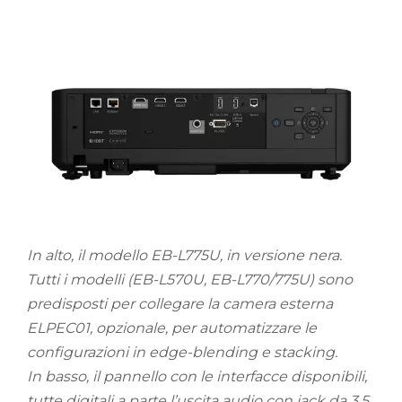
In alto, il modello EB-L775U, in versione nera.
Tutti i modelli (EB-L570U, EB-L770/775U) sono
predisposti per collegare la camera esterna
ELPEC01, opzionale, per automatizzare le
configurazioni in edge-blending e stacking.
In basso, il pannello con le interfacce disponibili,
tutte digitali a parte l’uscita audio con jack da 3,5