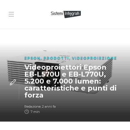
EPSON
,
PRODOTTI
,
VIDEOPROIEZIONE
Videoproiettori Epson
EB-L570U e EB-L770U,
5.200 e 7.000 lumen:
caratteristiche e punti di
forza
Redazione
,
2 anni fa
7 min