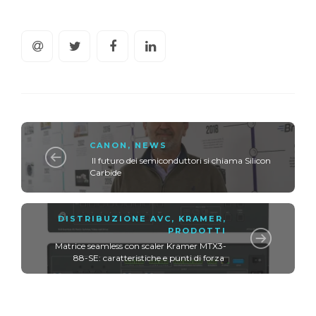
CANON
,
NEWS
Il futuro dei semiconduttori si chiama Silicon
Carbide
DISTRIBUZIONE AVC
,
KRAMER
,
PRODOTTI
Matrice seamless con scaler Kramer MTX3-
88-SE: caratteristiche e punti di forza