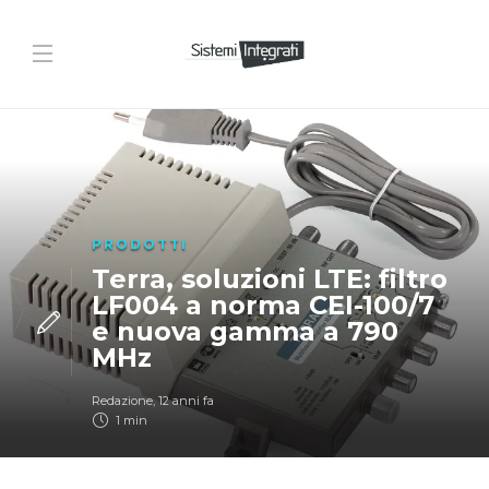
PRODOTTI
Terra, soluzioni LTE: filtro
LF004 a norma CEI-100/7
e nuova gamma a 790
MHz
Redazione
,
12 anni fa
1 min