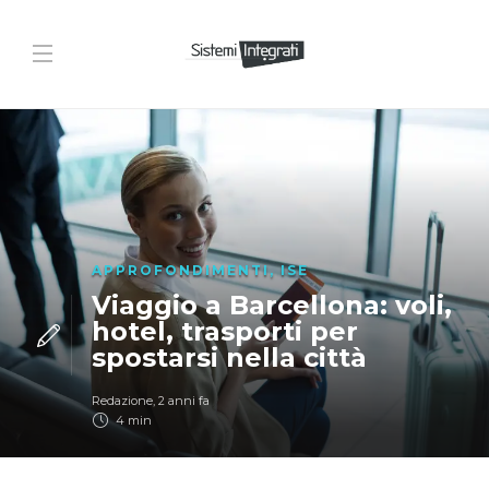
APPROFONDIMENTI
,
ISE
Viaggio a Barcellona: voli,
hotel, trasporti per
spostarsi nella città
Redazione
,
2 anni fa
4 min