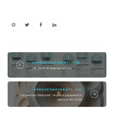
APPROFONDIMENTI
,
ISE
ISE 2025: le aree tematiche
APPROFONDIMENTI
,
ISE
“Connection Restored”: studio e prospettiva
dietro a ISE 2025