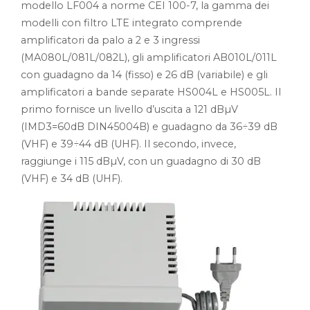
modello LF004 a norme CEI 100-7, la gamma dei
modelli con filtro LTE integrato comprende
amplificatori da palo a 2 e 3 ingressi
(MA080L/081L/082L), gli amplificatori AB010L/011L
con guadagno da 14 (fisso) e 26 dB (variabile) e gli
amplificatori a bande separate HS004L e HS005L. Il
primo fornisce un livello d’uscita a 121 dBµV
(IMD3=60dB DIN45004B) e guadagno da 36÷39 dB
(VHF) e 39÷44 dB (UHF). Il secondo, invece,
raggiunge i 115 dBµV, con un guadagno di 30 dB
(VHF) e 34 dB (UHF).