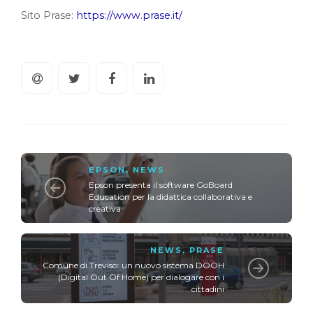
Sito Prase:
https://www.prase.it/
EPSON
,
NEWS
Epson presenta il software GoBoard
Education per la didattica collaborativa e
creativa
NEWS
,
PRASE
Comune di Treviso: un nuovo sistema DOOH
(Digital Out Of Home) per dialogare con i
cittadini